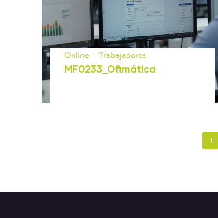
Online
Trabajadores
MF0233_Ofimática
PÁ
1