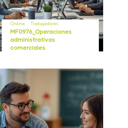
Online
Trabajadores
MF0976_Operaciones
administrativas
comerciales