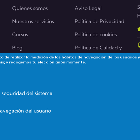
S
Quienes somos
Aviso Legal
F
Nuestros servicios
Política de Privacidad
Cursos
Política de cookies
Blog
Política de Calidad y
medioambiente
o de realizar la medición de los hábitos de navegación de los usuarios y
Contacta
lisis; y recogemos tu elección anónimamente.
Política de Igualdad
Aula Virtual
Política de Seguridad
de la Información
la seguridad del sistema
navegación del usuario
.