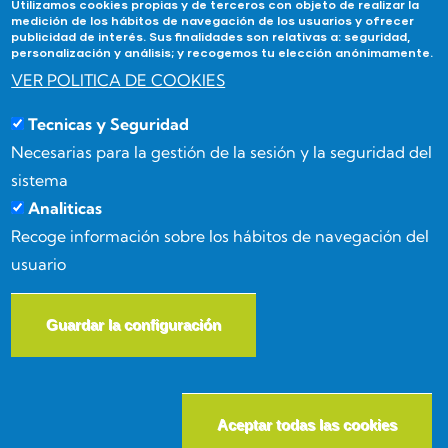
Utilizamos cookies propias y de terceros con objeto de realizar la
medición de los hábitos de navegación de los usuarios y ofrecer
publicidad de interés. Sus finalidades son relativas a: seguridad,
Contacta
personalización y análisis; y recogemos tu elección anónimamente.
VER POLITICA DE COOKIES
Si tienes alguna duda contacta con Academia
Tecnicas y Seguridad
Forma3Almeria en:
Necesarias para la gestión de la sesión y la seguridad del
Calle Benizalón 8, 04007, Almería
sistema
Analiticas
(+34) 950 15 03 52
Recoge información sobre los hábitos de navegación del
usuario
info@forma3almeria.com
Guardar la configuración
W
© Copyright
Masgenia
2026. All Rights Reserved.
Aceptar todas las cookies