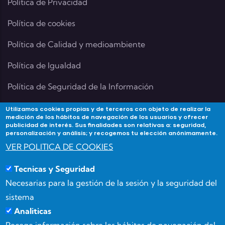
Política de Privacidad
Política de cookies
Política de Calidad y medioambiente
Política de Igualdad
Política de Seguridad de la Información
Utilizamos cookies propias y de terceros con objeto de realizar la
medición de los hábitos de navegación de los usuarios y ofrecer
publicidad de interés. Sus finalidades son relativas a: seguridad,
Contacta
personalización y análisis; y recogemos tu elección anónimamente.
VER POLITICA DE COOKIES
Si tienes alguna duda contacta con Academia
Tecnicas y Seguridad
Forma3Almeria en:
Necesarias para la gestión de la sesión y la seguridad del
Calle Benizalón 8, 04007, Almería
sistema
Analiticas
(+34) 950 15 03 52