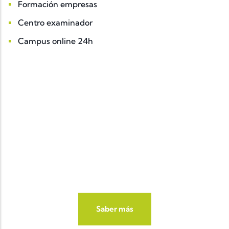
Formación empresas
Centro examinador
Campus online 24h
¿Quieres conocer nuestra
oferta formativa?
Idiomas, refuerzo, oposiciones, ..
Saber más