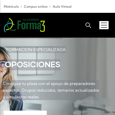
Pasar al contenido principal
Matrícula
Campus online
Aula Virtual
FORMACION ESPECIALIZADA
OPOSICIONES
Consigue tu plaza con el apoyo de preparadores
expertos. Grupos reducidos, temarios actualizados
y simulacros reales.