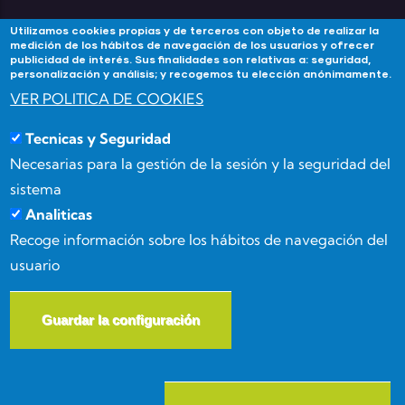
Utilizamos cookies propias y de terceros con objeto de realizar la
medición de los hábitos de navegación de los usuarios y ofrecer
publicidad de interés. Sus finalidades son relativas a: seguridad,
Contacta
personalización y análisis; y recogemos tu elección anónimamente.
VER POLITICA DE COOKIES
Si tienes alguna duda contacta con Academia
Tecnicas y Seguridad
Forma3Almeria en:
Necesarias para la gestión de la sesión y la seguridad del
Calle Benizalón 8, 04007, Almería
sistema
Analiticas
(+34) 950 15 03 52
Recoge información sobre los hábitos de navegación del
usuario
info@forma3almeria.com
Guardar la configuración
W
© Copyright
Masgenia
2026. All Rights Reserved.