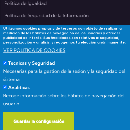
Política de Igualdad
Política de Seguridad de la Información
Utilizamos cookies propias y de terceros con objeto de realizar la
medición de los hábitos de navegación de los usuarios y ofrecer
publicidad de interés. Sus finalidades son relativas a: seguridad,
Contacta
personalización y análisis; y recogemos tu elección anónimamente.
VER POLITICA DE COOKIES
Si tienes alguna duda contacta con Academia
Tecnicas y Seguridad
Forma3Almeria en:
Necesarias para la gestión de la sesión y la seguridad del
Calle Benizalón 8, 04007, Almería
sistema
Analiticas
(+34) 950 15 03 52
Recoge información sobre los hábitos de navegación del
usuario
info@forma3almeria.com
Guardar la configuración