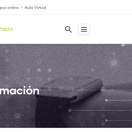
us online
Aula Virtual
tacto
ormación