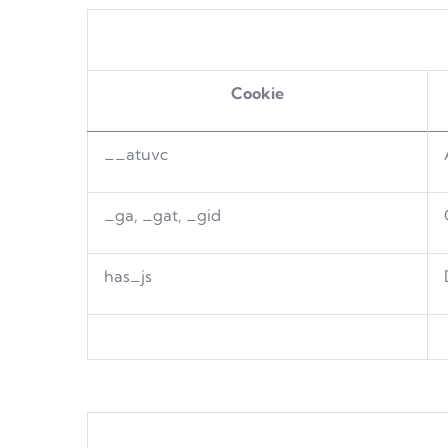
Cookie
__atuvc
_ga, _gat, _gid
has_js