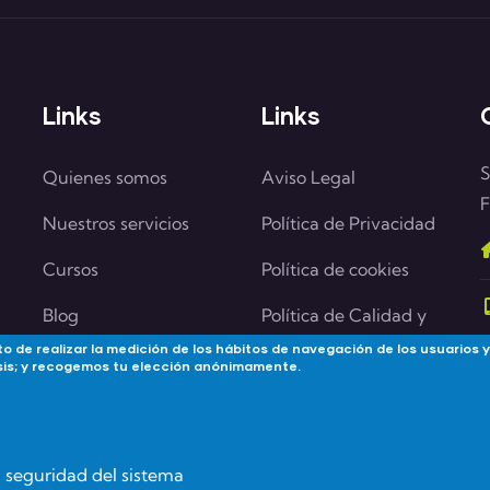
Links
Links
S
Quienes somos
Aviso Legal
F
Nuestros servicios
Política de Privacidad
Cursos
Política de cookies
Blog
Política de Calidad y
medioambiente
o de realizar la medición de los hábitos de navegación de los usuarios y
Contacta
lisis; y recogemos tu elección anónimamente.
Política de Igualdad
Aula Virtual
Política de Seguridad
de la Información
la seguridad del sistema