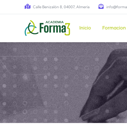
Pasar al contenido principal
Calle Benizalón 8, 04007, Almería
info@forma
Main navigation
Inicio
Formacion