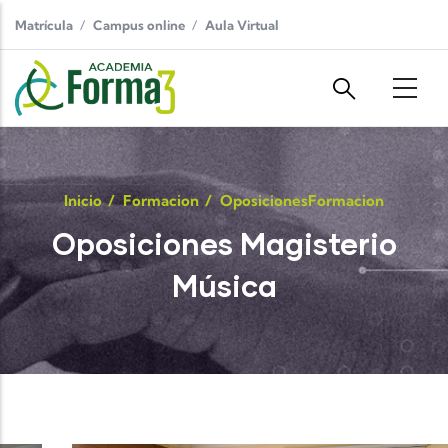
Pasar al contenido principal
Matrícula
Campus online
Aula Virtual
Inicio
/
Formacion
/
Oposiciones
Formacion
Oposiciones Magisterio
Música