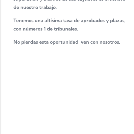
de nuestro trabajo.
Tenemos una altísima tasa de aprobados y plazas,
con números 1 de tribunales.
No pierdas esta oportunidad, ven con nosotros.
Completa tu formación
MASTER OFICIAL
Completa tu formación y mejora tu baremo en las
oposiciones con un MASTER OFICIAL con grandes
ventajas para nuestros alumnos
consulta toda la
información aquí
CERTIFICADO IDIOMAS