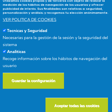
Utilizamos cookies propias y de terceros con objeto de realizar la
medición de los hábitos de navegación de los usuarios y ofrecer
publicidad de interés. Sus finalidades son relativas a: seguridad,
Contacta
personalización y análisis; y recogemos tu elección anónimamente.
VER POLITICA DE COOKIES
Si tienes alguna duda contacta con Academia
Tecnicas y Seguridad
Forma3Almeria en:
Necesarias para la gestión de la sesión y la seguridad del
Calle Benizalón 8, 04007, Almería
sistema
Analiticas
(+34) 950 15 03 52
Recoge información sobre los hábitos de navegación del
usuario
info@forma3almeria.com
Guardar la configuración
W
© Copyright
Masgenia
2026. All Rights Reserved.
Aceptar todas las cookies