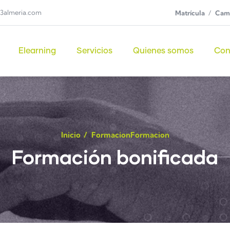
3almeria.com
Matrícula
Camp
Elearning
Servicios
Quienes somos
Con
Inicio
/
Formacion
Formacion
Formación bonificada