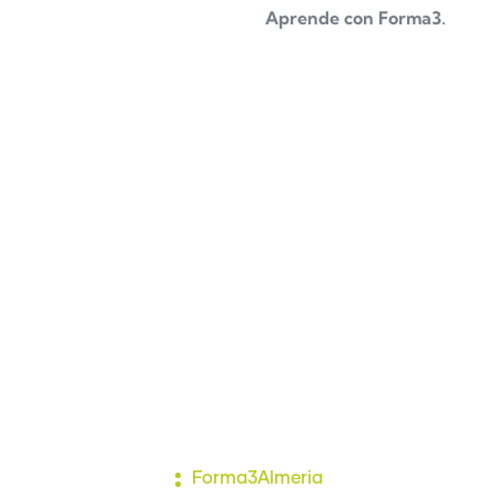
Aprende con Forma3.
con un certifica
do oficial de INGLÉS C1 que puedes prepar
de FORMA3, recomendamos, LAGUAGE CERT, APTIS, CAMBRID
DUCACIÓN,
consulta toda la información aquí
Forma3Almeria