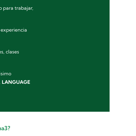
o para trabajar,
 experiencia
s, clases
isimo
,
LANGUAGE
ma3?