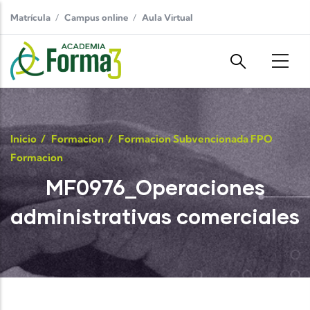
Pasar al contenido principal
Matrícula
Campus online
Aula Virtual
Inicio
/
Formacion
/
Formacion Subvencionada FPO
Formacion
MF0976_Operaciones
administrativas comerciales