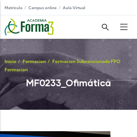
Pasar al contenido principal
Matrícula
Campus online
Aula Virtual
Inicio
/
Formacion
/
Formacion Subvencionada FPO
Formacion
MF0233_Ofimática