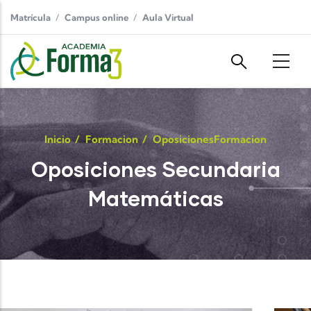
Pasar al contenido principal
Matrícula
Campus online
Aula Virtual
Inicio
/
Formacion
/
Oposiciones
Formacion
Oposiciones Secundaria
Matemáticas