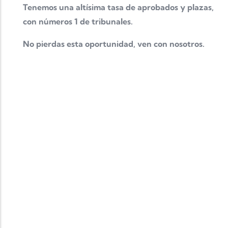
Tenemos una altísima tasa de aprobados y plazas,
con números 1 de tribunales.
No pierdas esta oportunidad, ven con nosotros.
Completa tu formación
MASTER OFICIAL
Completa tu formación y mejora tu baremo en las
oposiciones con un MASTER OFICIAL con grandes
ventajas para nuestros alumnos
consulta toda la
información aquí
CERTIFICADO IDIOMAS
Completa tu formación y mejora tu baremo con un