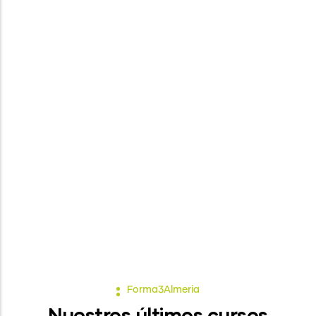
certifica
do oficial de INGLÉS C1 que puedes
preparar con nosotros y examinarte en nuestro
centro con importantes ventajas para alumnos de
FORMA3, recomendamos, LAGUAGE CERT, APTIS,
CAMBRIDGE o TOEIC, OXFORD Y TRINITY todos
ellos son baremables para OPOSICIONES DE
EDUCACIÓN,
consulta toda la información aquí
Forma3Almeria
Nuestros últimos cursos