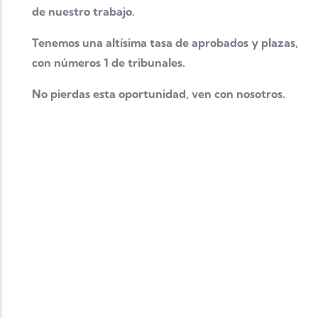
de nuestro trabajo.
Tenemos una altísima tasa de aprobados y plazas,
con números 1 de tribunales.
No pierdas esta oportunidad, ven con nosotros.
Completa tu formación
MASTER OFICIAL
Completa tu formación y mejora tu baremo en las
oposiciones con un MASTER OFICIAL con grandes
ventajas para nuestros alumnos
consulta toda la
información aquí
CERTIFICADO IDIOMAS