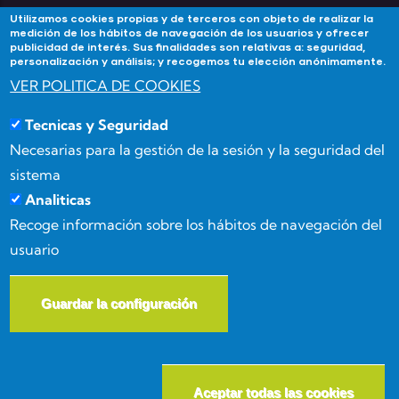
Utilizamos cookies propias y de terceros con objeto de realizar la
medición de los hábitos de navegación de los usuarios y ofrecer
publicidad de interés. Sus finalidades son relativas a: seguridad,
Contacta
personalización y análisis; y recogemos tu elección anónimamente.
VER POLITICA DE COOKIES
Si tienes alguna duda contacta con Academia
Tecnicas y Seguridad
Forma3Almeria en:
Necesarias para la gestión de la sesión y la seguridad del
Calle Benizalón 8, 04007, Almería
sistema
Analiticas
(+34) 950 15 03 52
Recoge información sobre los hábitos de navegación del
usuario
info@forma3almeria.com
Guardar la configuración
W
© Copyright
Masgenia
2026. All Rights Reserved.
Aceptar todas las cookies