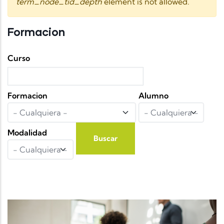
term_node_tid_depth
element is not allowed.
Formacion
Curso
Formacion
Alumno
Modalidad