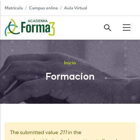
Pasar al contenido principal
Matrícula
Campus online
Aula Virtual
Inicio
Formacion
Mensaje de advertencia
The submitted value
211
in the