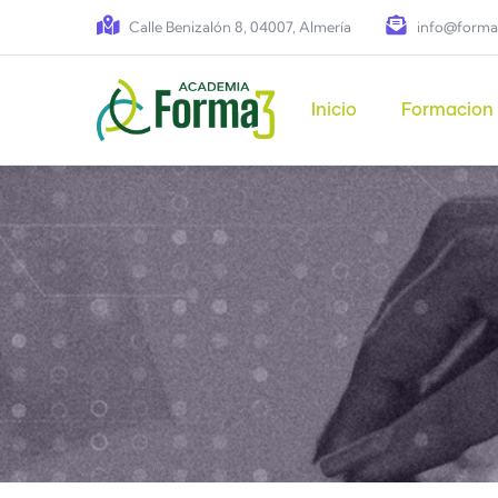
Pasar al contenido principal
Calle Benizalón 8, 04007, Almería
info@forma
Main navigation
Inicio
Formacion