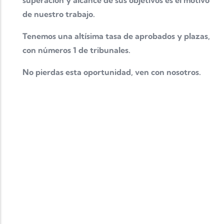
superación y alcance de sus objetivos es el motivo
de nuestro trabajo.
Tenemos una altísima tasa de aprobados y plazas,
con números 1 de tribunales.
No pierdas esta oportunidad, ven con nosotros.
Completa tu formación
MASTER OFICIAL
Completa tu formación y mejora tu baremo en las
oposiciones con un MASTER OFICIAL con grandes
ventajas para nuestros alumnos
consulta toda la
información aquí