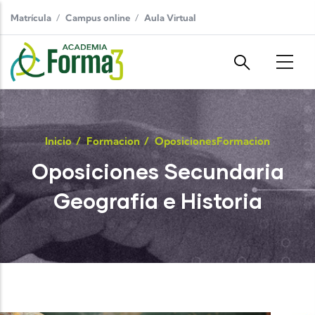
Pasar al contenido principal
Matrícula
Campus online
Aula Virtual
Inicio
/
Formacion
/
Oposiciones
Formacion
Oposiciones Secundaria
Geografía e Historia