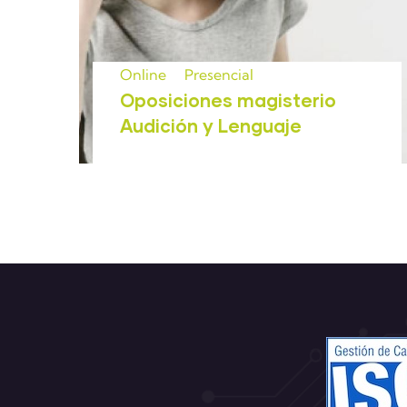
Online
Presencial
Oposiciones magisterio
Audición y Lenguaje