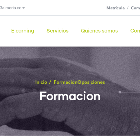
3almeria.com
Matrícula
Camp
Elearning
Servicios
Quienes somos
Con
Inicio
/
Formacion
Oposiciones
Formacion