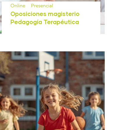
Online
Presencial
Oposiciones magisterio
Pedagogía Terapéutica