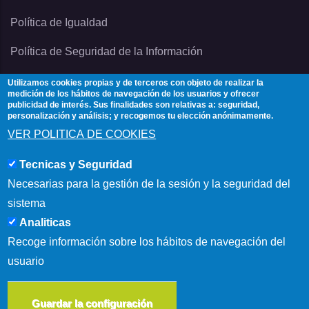
Política de Igualdad
Política de Seguridad de la Información
Utilizamos cookies propias y de terceros con objeto de realizar la
medición de los hábitos de navegación de los usuarios y ofrecer
publicidad de interés. Sus finalidades son relativas a: seguridad,
Contacta
personalización y análisis; y recogemos tu elección anónimamente.
VER POLITICA DE COOKIES
Si tienes alguna duda contacta con Academia
Tecnicas y Seguridad
Forma3Almeria en:
Necesarias para la gestión de la sesión y la seguridad del
Calle Benizalón 8, 04007, Almería
sistema
Analiticas
(+34) 950 15 03 52
Recoge información sobre los hábitos de navegación del
usuario
info@forma3almeria.com
Guardar la configuración