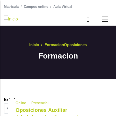
Pasar al contenido principal
Matrícula
Campus online
Aula Virtual
Inicio
/
Formacion
Oposiciones
Formacion
Estado
Online
Presencial
Oposiciones Auxiliar