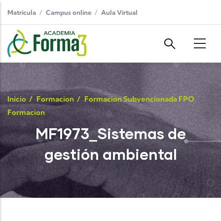
Pasar al contenido principal
Matrícula
Campus online
Aula Virtual
Inicio
/
Formacion
/
Formacion Subvencionada FPO
Formacion
MF1973_Sistemas de
gestión ambiental