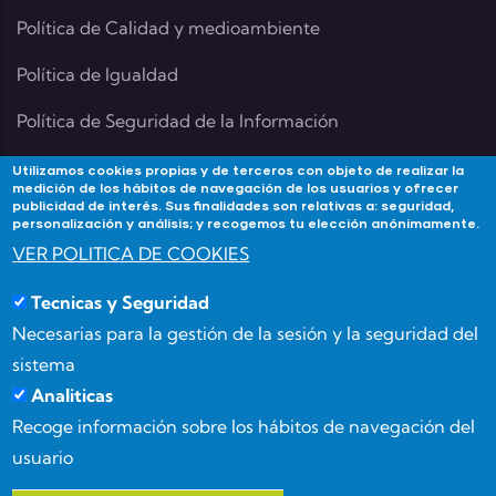
Política de Calidad y medioambiente
Política de Igualdad
Política de Seguridad de la Información
Utilizamos cookies propias y de terceros con objeto de realizar la
medición de los hábitos de navegación de los usuarios y ofrecer
publicidad de interés. Sus finalidades son relativas a: seguridad,
Contacta
personalización y análisis; y recogemos tu elección anónimamente.
VER POLITICA DE COOKIES
Si tienes alguna duda contacta con Academia
Tecnicas y Seguridad
Forma3Almeria en:
Necesarias para la gestión de la sesión y la seguridad del
Calle Benizalón 8, 04007, Almería
sistema
Analiticas
(+34) 950 15 03 52
Recoge información sobre los hábitos de navegación del
usuario
info@forma3almeria.com