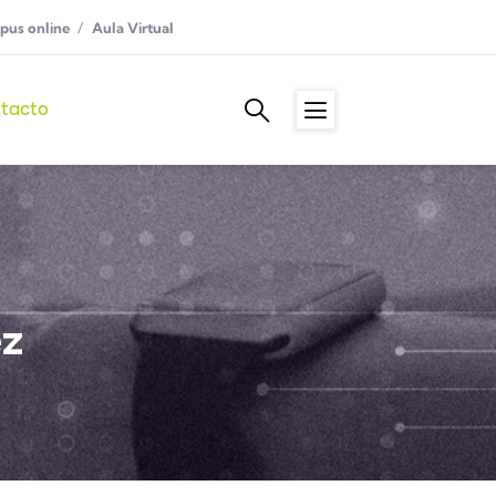
us online
Aula Virtual
tacto
ez