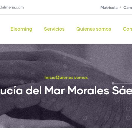
3almeria.com
Matrícula
Camp
Elearning
Servicios
Quienes somos
Con
Inicio
Quienes somos
ucía del Mar Morales Sá