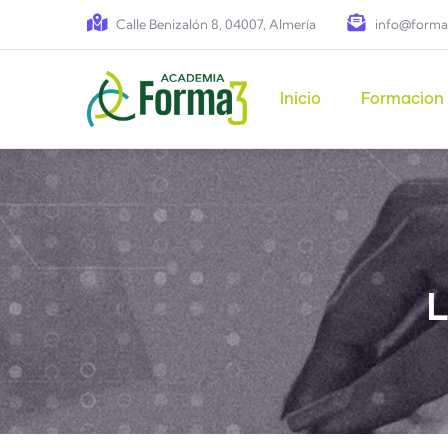
Pasar al contenido principal
Calle Benizalón 8, 04007, Almería
info@forma
Main navigation
Inicio
Formacion
L