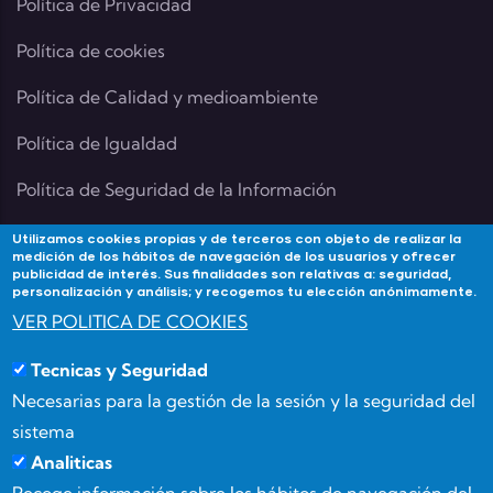
Política de Privacidad
Política de cookies
Política de Calidad y medioambiente
Política de Igualdad
Política de Seguridad de la Información
Utilizamos cookies propias y de terceros con objeto de realizar la
medición de los hábitos de navegación de los usuarios y ofrecer
publicidad de interés. Sus finalidades son relativas a: seguridad,
Contacta
personalización y análisis; y recogemos tu elección anónimamente.
VER POLITICA DE COOKIES
Si tienes alguna duda contacta con Academia
Tecnicas y Seguridad
Forma3Almeria en:
Necesarias para la gestión de la sesión y la seguridad del
Calle Benizalón 8, 04007, Almería
sistema
Analiticas
(+34) 950 15 03 52