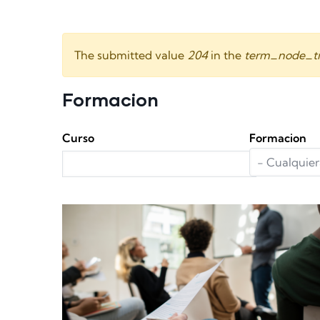
Mensaje de advertencia
The submitted value
204
in the
term_node_t
Formacion
Curso
Formacion