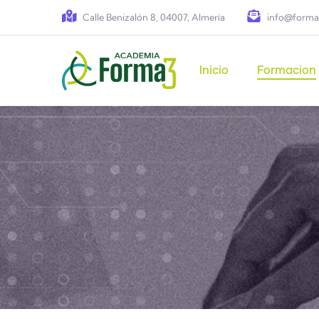
Pasar al contenido principal
Calle Benizalón 8, 04007, Almería
info@forma
Main navigation
Inicio
Formacion