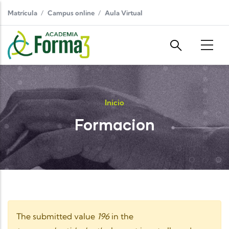
Pasar al contenido principal
Matrícula
Campus online
Aula Virtual
Inicio
Formacion
Mensaje de advertencia
The submitted value
196
in the