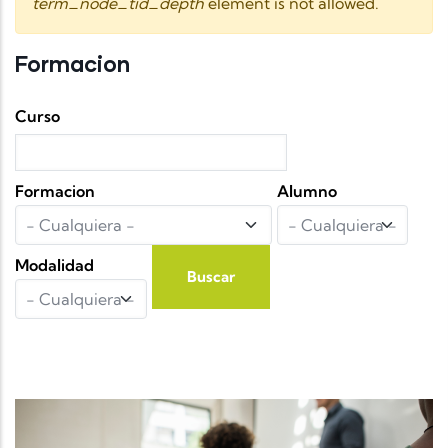
term_node_tid_depth
element is not allowed.
Formacion
Curso
Formacion
Alumno
Modalidad