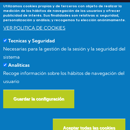
Utilizamos cookies propias y de terceros con objeto de realizar la
medición de los hábitos de navegación de los usuarios y ofrecer
publicidad de interés. Sus finalidades son relativas a: seguridad,
Contacta
personalización y análisis; y recogemos tu elección anónimamente.
VER POLITICA DE COOKIES
Si tienes alguna duda contacta con Academia
Tecnicas y Seguridad
Forma3Almeria en:
Necesarias para la gestión de la sesión y la seguridad del
Calle Benizalón 8, 04007, Almería
sistema
Analiticas
(+34) 950 15 03 52
Recoge información sobre los hábitos de navegación del
usuario
info@forma3almeria.com
Guardar la configuración
W
© Copyright
Masgenia
2026. All Rights Reserved.
Aceptar todas las cookies