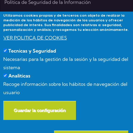
Política de Seguridad de la Información
Utilizamos cookies propias y de terceros con objeto de realizar la
medición de los hábitos de navegación de los usuarios y ofrecer
publicidad de interés. Sus finalidades son relativas a: seguridad,
Contacta
personalización y análisis; y recogemos tu elección anónimamente.
VER POLITICA DE COOKIES
Si tienes alguna duda contacta con Academia
Tecnicas y Seguridad
Forma3Almeria en:
Necesarias para la gestión de la sesión y la seguridad del
Calle Benizalón 8, 04007, Almería
sistema
Analiticas
(+34) 950 15 03 52
Recoge información sobre los hábitos de navegación del
usuario
info@forma3almeria.com
Guardar la configuración
W
© Copyright
Masgenia
2026. All Rights Reserved.