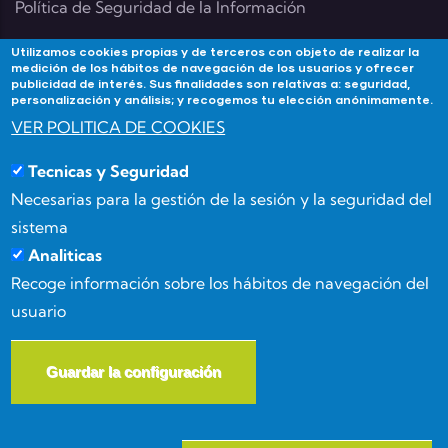
Política de Seguridad de la Información
Utilizamos cookies propias y de terceros con objeto de realizar la
medición de los hábitos de navegación de los usuarios y ofrecer
publicidad de interés. Sus finalidades son relativas a: seguridad,
Contacta
personalización y análisis; y recogemos tu elección anónimamente.
VER POLITICA DE COOKIES
Si tienes alguna duda contacta con Academia
Tecnicas y Seguridad
Forma3Almeria en:
Necesarias para la gestión de la sesión y la seguridad del
Calle Benizalón 8, 04007, Almería
sistema
Analiticas
(+34) 950 15 03 52
Recoge información sobre los hábitos de navegación del
usuario
info@forma3almeria.com
Guardar la configuración
W
© Copyright
Masgenia
2026. All Rights Reserved.