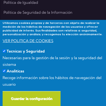
Política de Igualdad
Política de Seguridad de la Información
Utilizamos cookies propias y de terceros con objeto de realizar la
medición de los hábitos de navegación de los usuarios y ofrecer
publicidad de interés. Sus finalidades son relativas a: seguridad,
Contacta
personalización y análisis; y recogemos tu elección anónimamente.
VER POLITICA DE COOKIES
Si tienes alguna duda contacta con Academia
Tecnicas y Seguridad
Forma3Almeria en:
Necesarias para la gestión de la sesión y la seguridad del
Calle Benizalón 8, 04007, Almería
sistema
Analiticas
(+34) 950 15 03 52
Recoge información sobre los hábitos de navegación del
usuario
info@forma3almeria.com
Guardar la configuración