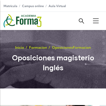
Pasar al contenido principal
Matrícula
Campus online
Aula Virtual
Inicio
/
Formacion
/
Oposiciones
Formacion
Oposiciones magisterio
Inglés