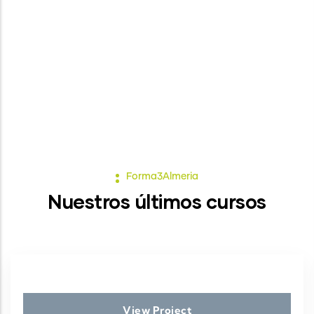
EDUCACIÓN,
consulta toda la información aquí
Forma3Almeria
Nuestros últimos cursos
View Project